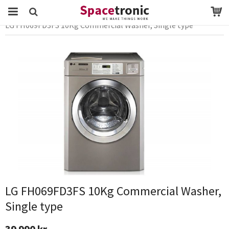
Startsida
Webbutik
vitvaror
Tvättmaskin
LG FH069FD3FS 10Kg Commercial Washer, Single type
Produkten har blivit tillagd i varukorgen
LG FH069FD3FS 10Kg Commercial Washer,
Single type