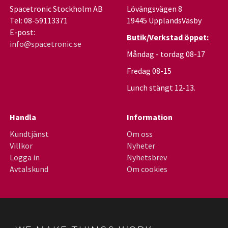
Spacetronic Stockholm AB
Lövängsvägen 8
Tel: 08-59113371
19445 UpplandsVäsby
E-post:
Butik/Verkstad öppet:
info@spacetronic.se
Måndag - tordag 08-17
Fredag 08-15
Lunch stängt 12-13.
Handla
Information
Kundtjänst
Om oss
Villkor
Nyheter
Logga in
Nyhetsbrev
Avtalskund
Om cookies