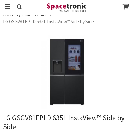
Startsida
Webbutik
vitvaror
Kyl & Frys
Kyl & Frys side-by-side
LG GSGV81EPLD 635L InstaView™ Side by Side
Produkten har blivit tillagd i varukorgen
LG GSGV81EPLD 635L InstaView™ Side by
Side