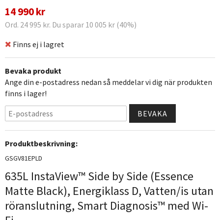
14 990 kr
Ord. 24 995 kr. Du sparar 10 005 kr (40%)
Finns ej i lagret
Bevaka produkt
Ange din e-postadress nedan så meddelar vi dig när produkten
finns i lager!
BEVAKA
Produktbeskrivning:
GSGV81EPLD
635L InstaView™ Side by Side (Essence
Matte Black), Energiklass D, Vatten/is utan
röranslutning, Smart Diagnosis™ med Wi-