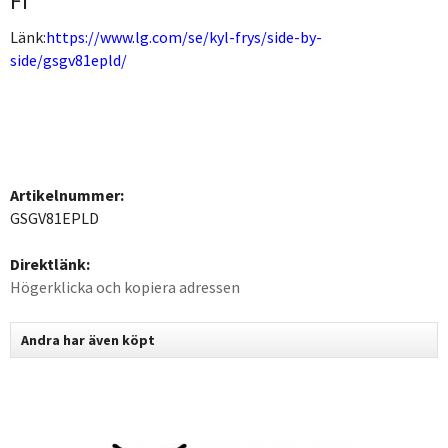
Fi
Länk:
https://www.lg.com/se/kyl-frys/side-by-
side/gsgv81epld/
Artikelnummer:
GSGV81EPLD
Direktlänk:
Högerklicka och kopiera adressen
Andra har även köpt