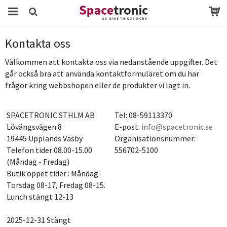
Startsida
Kontakta oss
Kontakta oss
Produkten har blivit tillagd i varukorgen
Välkommen att kontakta oss via nedanstående uppgifter. Det
går också bra att använda kontaktformuläret om du har
frågor kring webbshopen eller de produkter vi lagt in.
SPACETRONIC STHLM AB
Tel: 08-59113370
Lövängsvägen 8
E-post:
info@spacetronic.se
19445 Upplands Väsby
Organisationsnummer:
Telefon tider 08.00-15.00
556702-5100
(Måndag - Fredag)
Butik öppet tider : Måndag-
Torsdag 08-17, Fredag 08-15.
Lunch stängt 12-13
2025-12-31 Stängt