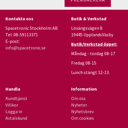
Kontakta oss
Butik & Verkstad
Spacetronic Stockholm AB
Lövängsvägen 8
Tel: 08-59113371
19445 UpplandsVäsby
E-post:
Butik/Verkstad öppet:
info@spacetronic.se
Måndag - tordag 08-17
Fredag 08-15
Lunch stängt 12-13.
Handla
Information
Kundtjänst
Om oss
Villkor
Nyheter
Logga in
Nyhetsbrev
Avtalskund
Om cookies