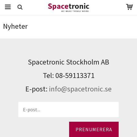
Startsida
Nyheter
Nyheter
Produkten har blivit tillagd i varukorgen
Spacetronic Stockholm AB
Tel: 08-59113371
E-post:
info@spacetronic.se
PRENUMERERA