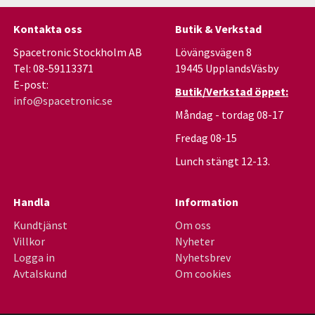
Kontakta oss
Butik & Verkstad
Spacetronic Stockholm AB
Lövängsvägen 8
Tel: 08-59113371
19445 UpplandsVäsby
E-post:
Butik/Verkstad öppet:
info@spacetronic.se
Måndag - tordag 08-17
Fredag 08-15
Lunch stängt 12-13.
Handla
Information
Kundtjänst
Om oss
Villkor
Nyheter
Logga in
Nyhetsbrev
Avtalskund
Om cookies