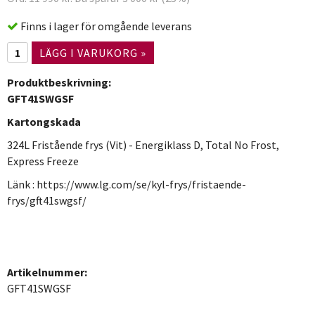
Finns i lager för omgående leverans
LÄGG I VARUKORG »
Produktbeskrivning:
GFT41SWGSF
Kartongskada
324L Fristående frys (Vit) - Energiklass D, Total No Frost,
Express Freeze
Länk : https://www.lg.com/se/kyl-frys/fristaende-
frys/gft41swgsf/
Artikelnummer:
GFT41SWGSF