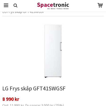
Startsida
Webbutik
vitvaror
Kyl & Frys
Frysskåp
LG Frys skåp GFT41SWGSF
Produkten har blivit tillagd i varukorgen
LG Frys skåp GFT41SWGSF
8 990 kr
Ord. 11 990 kr. Du sparar 3 000 kr (25%)