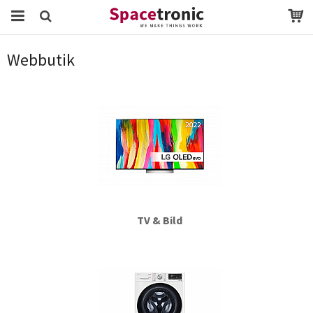
Startsida
Webbutik
Webbutik
Produkten har blivit tillagd i varukorgen
TV & Bild