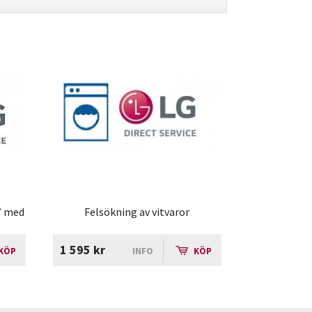
0” med
Felsökning av vitvaror
1 595 kr
KÖP
INFO
KÖP