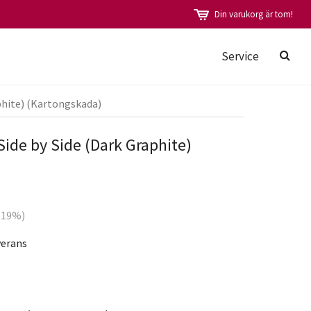
Din varukorg är tom!
Service
phite) (Kartongskada)
de by Side (Dark Graphite)
 (19%)
verans