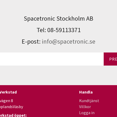
Spacetronic Stockholm AB
Tel: 08-59113371
E-post:
info@spacetronic.se
PR
 Verkstad
Handla
vägen 8
Kundtjänst
pplandsVäsby
Villkor
Logga in
erkstad öppet: