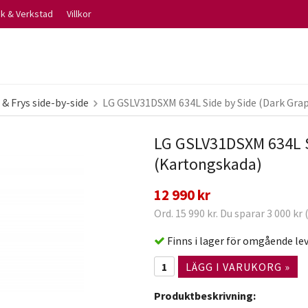
ik & Verkstad
Villkor
 & Frys side-by-side
LG GSLV31DSXM 634L Side by Side (Dark Gra
LG GSLV31DSXM 634L Si
(Kartongskada)
12 990 kr
Ord. 15 990 kr. Du sparar 3 000 kr
Finns i lager för omgående le
LÄGG I VARUKORG »
Produktbeskrivning: