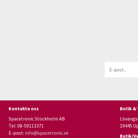
Kontakta oss
Butik &
Spacetronic Stockholm AB
Lövängs
Tel: 08-59113371
19445 U
E-post:
info@spacetronic.se
Butik/V