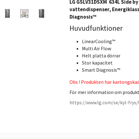
LG GSLV31DSXM 634L Side by S
vattendispenser, Energiklass
Diagnosis™
Huvudfunktioner
LinearCooling™
Multi Air Flow
Helt platta dörrar
Stor kapacitet
Smart Diagnosis™
Obs ! Produkten har kartongska
För mer information om produk
https://www.lg.com/se/kyl-frys