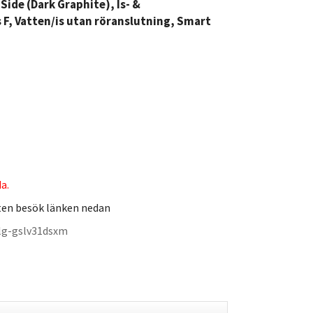
ide (Dark Graphite), Is- &
 F, Vatten/is utan röranslutning, Smart
da.
ten besök länken nedan
/lg-gslv31dsxm