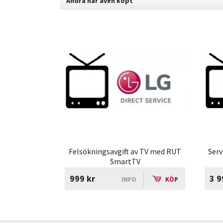
Andra har även köpt
Felsökningsavgift av TV med RUT
Serv
SmartTV
999 kr
3 9
INFO
KÖP