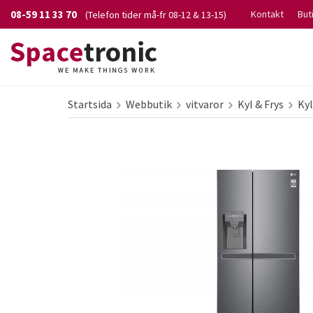
08-59 11 33 70
Kontakt
But
(Telefon tider må-fr 08-12 & 13-15)
Startsida
Webbutik
vitvaror
Kyl & Frys
Kyl