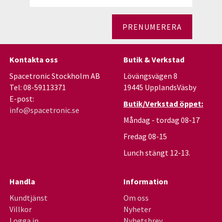
PRENUMERERA
Kontakta oss
Butik & Verkstad
Spacetronic Stockholm AB
Lövängsvägen 8
Tel: 08-59113371
19445 UpplandsVäsby
E-post:
Butik/Verkstad öppet:
info@spacetronic.se
Måndag - tordag 08-17
Fredag 08-15
Lunch stängt 12-13.
Handla
Information
Kundtjänst
Om oss
Villkor
Nyheter
Logga in
Nyhetsbrev