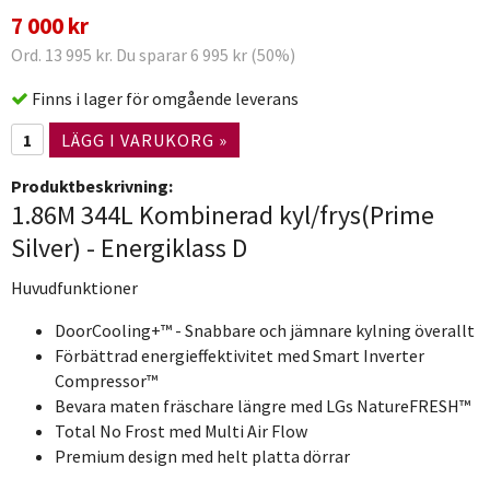
7 000 kr
Ord. 13 995 kr. Du sparar 6 995 kr (50%)
Finns i lager för omgående leverans
LÄGG I VARUKORG »
Produktbeskrivning:
1.86M 344L Kombinerad kyl/frys(Prime
Silver) - Energiklass D
Huvudfunktioner
DoorCooling+™ - Snabbare och jämnare kylning överallt
Förbättrad energieffektivitet med Smart Inverter
Compressor™
Bevara maten fräschare längre med LGs NatureFRESH™
Total No Frost med Multi Air Flow
Premium design med helt platta dörrar