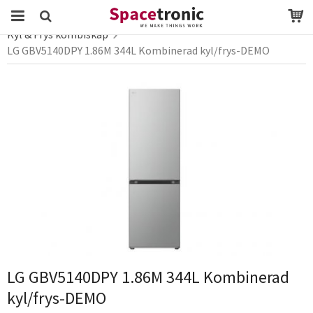
Startsida
Webbutik
vitvaror
Kyl & Frys
Kyl & Frys kombiskåp
LG GBV5140DPY 1.86M 344L Kombinerad kyl/frys-DEMO
Produkten har blivit tillagd i varukorgen
LG GBV5140DPY 1.86M 344L Kombinerad
kyl/frys-DEMO