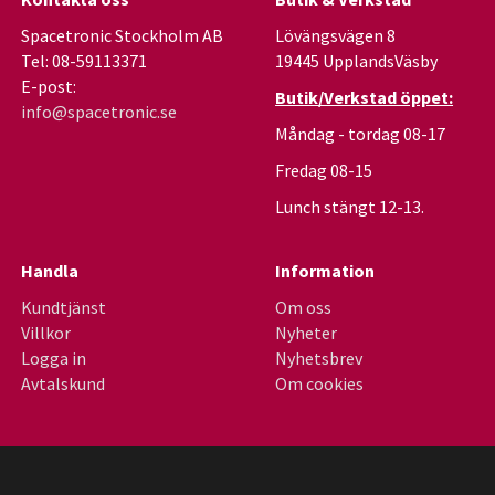
Spacetronic Stockholm AB
Lövängsvägen 8
Tel: 08-59113371
19445 UpplandsVäsby
E-post:
Butik/Verkstad öppet:
info@spacetronic.se
Måndag - tordag 08-17
Fredag 08-15
Lunch stängt 12-13.
Handla
Information
Kundtjänst
Om oss
Villkor
Nyheter
Logga in
Nyhetsbrev
Avtalskund
Om cookies