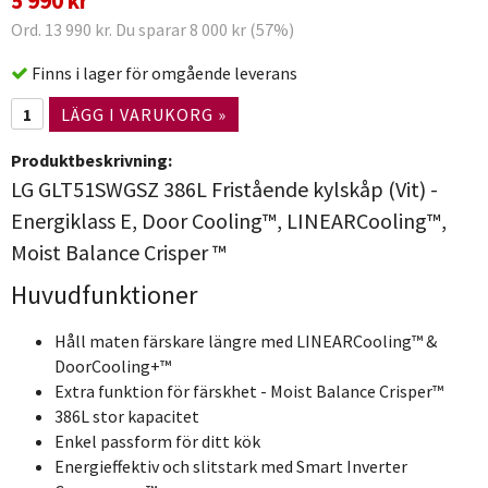
5 990 kr
Ord. 13 990 kr. Du sparar 8 000 kr (57%)
Finns i lager för omgående leverans
LÄGG I VARUKORG »
Produktbeskrivning:
LG GLT51SWGSZ 386L Fristående kylskåp (Vit) -
Energiklass E, Door Cooling™, LINEARCooling™,
Moist Balance Crisper ™
Huvudfunktioner
Håll maten färskare längre med LINEARCooling™ &
DoorCooling+™
Extra funktion för färskhet - Moist Balance Crisper™
386L stor kapacitet
Enkel passform för ditt kök
Energieffektiv och slitstark med Smart Inverter