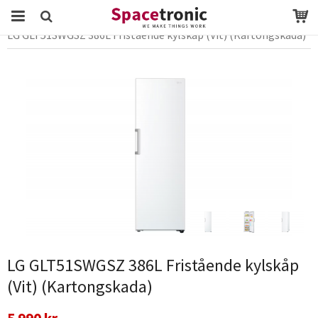
Startsida
Webbutik
vitvaror
Kyl & Frys
Kylskåp
LG GLT51SWGSZ 386L Fristående kylskåp (Vit) (Kartongskada)
Produkten har blivit tillagd i varukorgen
LG GLT51SWGSZ 386L Fristående kylskåp
(Vit) (Kartongskada)