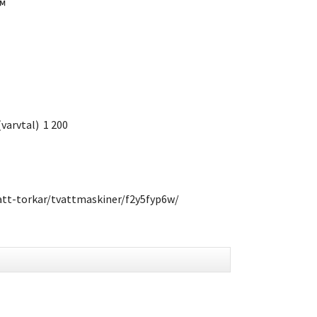
™
varvtal) 1 200
vatt-torkar/tvattmaskiner/f2y5fyp6w/