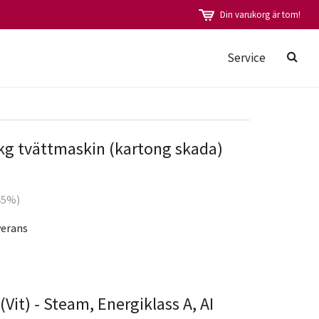
Din varukorg är tom!
Service
kg tvättmaskin (kartong skada)
(45%)
verans
Vit) - Steam, Energiklass A, AI