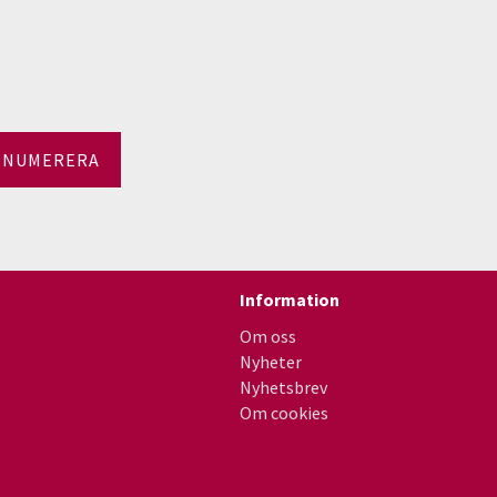
ENUMERERA
Information
Om oss
Nyheter
Nyhetsbrev
Om cookies