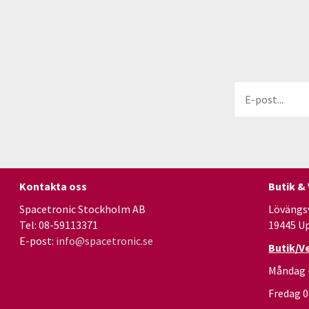
Kontakta oss
Butik &
Spacetronic Stockholm AB
Lövängs
Tel: 08-59113371
19445 U
E-post:
info@spacetronic.se
Butik/V
Måndag 
Fredag 