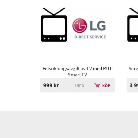
Felsökningsavgift av TV med RUT
Serv
SmartTV
999 kr
3 9
INFO
KÖP