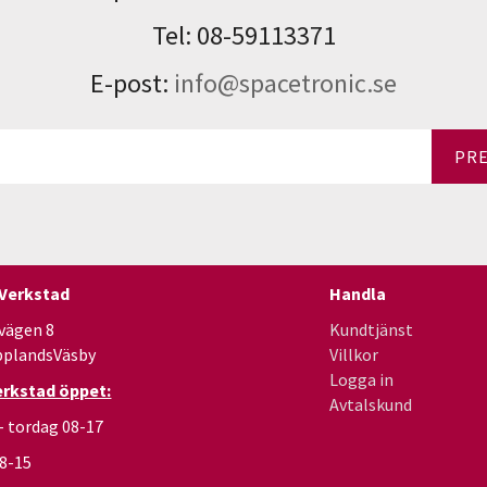
Tel: 08-59113371
E-post:
info@spacetronic.se
PR
 Verkstad
Handla
vägen 8
Kundtjänst
pplandsVäsby
Villkor
Logga in
erkstad öppet:
Avtalskund
- tordag 08-17
08-15