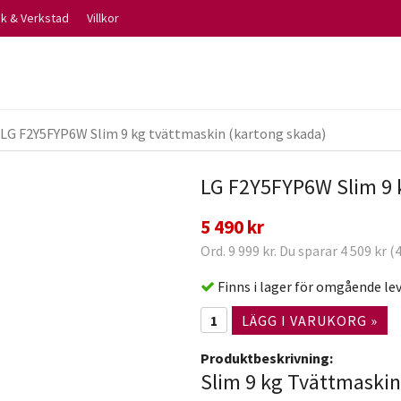
ik & Verkstad
Villkor
LG F2Y5FYP6W Slim 9 kg tvättmaskin (kartong skada)
LG F2Y5FYP6W Slim 9 
5 490 kr
Ord. 9 999 kr. Du sparar 4 509 kr 
Finns i lager för omgående le
LÄGG I VARUKORG »
Produktbeskrivning:
Slim 9 kg Tvättmaskin(