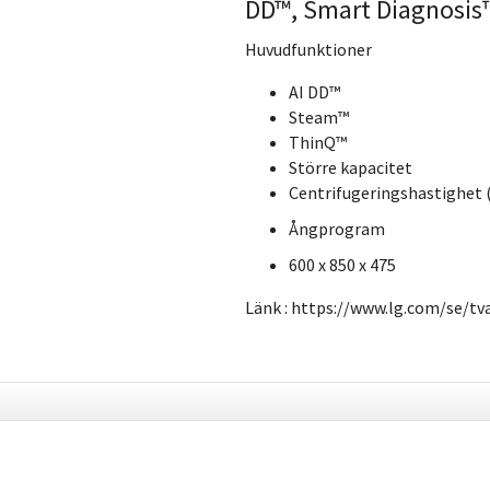
DD™, Smart Diagnosis
Huvudfunktioner
AI DD™
Steam™
ThinQ™
Större kapacitet
Centrifugeringshastighet (
Ångprogram
600 x 850 x 475
Länk : https://www.lg.com/se/t