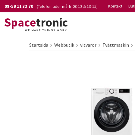
08-59 11 33 70
Kontakt
But
(Telefon tider må-fr 08-12 & 13-15)
Startsida
Webbutik
vitvaror
Tvättmaskin