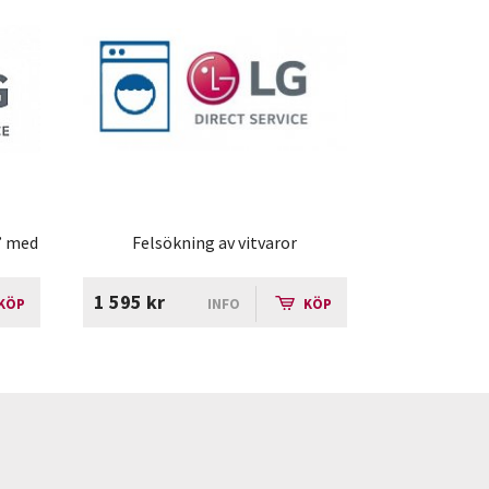
0” med
Felsökning av vitvaror
1 595 kr
KÖP
INFO
KÖP