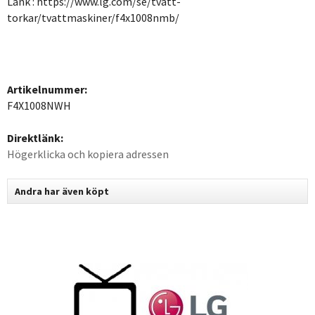
Länk : https://www.lg.com/se/tvatt-
torkar/tvattmaskiner/f4x1008nmb/
Artikelnummer:
F4X1008NWH
Direktlänk:
Högerklicka och kopiera adressen
Andra har även köpt