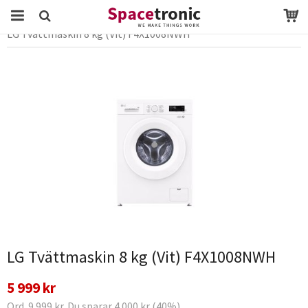
Startsida
Webbutik
vitvaror
Tvättmaskin
LG Tvättmaskin 8 kg (Vit) F4X1008NWH
Produkten har blivit tillagd i varukorgen
LG Tvättmaskin 8 kg (Vit) F4X1008NWH
5 999 kr
Ord. 9 999 kr. Du sparar 4 000 kr (40%)