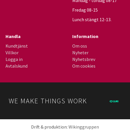
Måndag - tordag 08-17
Fredag 08-15
Lunch stängt 12-13.
Handla
Information
Kundtjänst
Om oss
Villkor
Nyheter
Logga in
Nyhetsbrev
Avtalskund
Om cookies
WE MAKE THINGS WORK
Drift & produktion:
Wikinggruppen