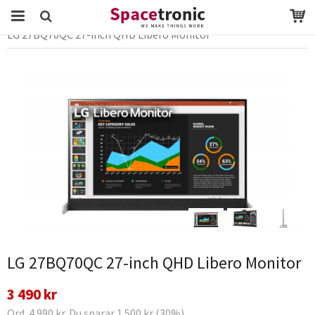
Startsida
Webbutik
TV & Bild
LG 27BQ70QC 27-inch QHD Libero Monitor
Produkten har blivit tillagd i varukorgen
LG 27BQ70QC 27-inch QHD Libero Monitor
3 490 kr
Ord. 4 990 kr. Du sparar 1 500 kr (30%)