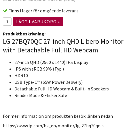
Finns i lager för omgående leverans
LÄGG I VARUKORG »
Produktbeskrivning:
LG 27BQ70QC 27-inch QHD Libero Monitor
with Detachable Full HD Webcam
27-inch QHD (2560 x 1440) IPS Display
IPS with sRGB 99% (Typ.)
HDR10
USB Type-C™ (65W Power Delivery)
Detachable Full HD Webcam & Built-in Speakers
Reader Mode & Flicker Safe
För mer information om produkten besök länken nedan
https://www.lg.com/hk_en/monitor/lg-27bq70qc-s