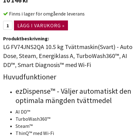
10 146 kr
Finns i lager för omgående leverans
LÄGG I VARUKORG »
Produktbeskrivning:
LG FV74JNS2QA 10.5 kg Tvättmaskin(Svart) - Auto
Dose, Steam, Energiklass A, TurboWash360™, AI
DD™, Smart Diagnosis™ med Wi-Fi
Huvudfunktioner
ezDispense™ - Väljer automatiskt den
optimala mängden tvättmedel
AI DD™
TurboWash360™
Steam™
ThinQ™ med Wi-Fi