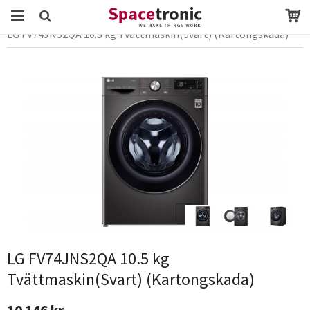
Startsida
Webbutik
vitvaror
Tvättmaskin
LG FV74JNS2QA 10.5 kg Tvättmaskin(Svart) (Kartongskada)
Produkten har blivit tillagd i varukorgen
LG FV74JNS2QA 10.5 kg
Tvättmaskin(Svart) (Kartongskada)