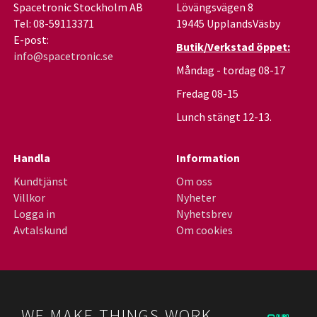
Spacetronic Stockholm AB
Lövängsvägen 8
Tel: 08-59113371
19445 UpplandsVäsby
E-post:
Butik/Verkstad öppet:
info@spacetronic.se
Måndag - tordag 08-17
Fredag 08-15
Lunch stängt 12-13.
Handla
Information
Kundtjänst
Om oss
Villkor
Nyheter
Logga in
Nyhetsbrev
Avtalskund
Om cookies
WE MAKE THINGS WORK