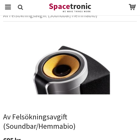
Startsida
LG Service
TV/Monitor Service
Av Felsökningsavgift (Soundbar/Hemmabio)
Produkten har blivit tillagd i varukorgen
Av Felsökningsavgift
(Soundbar/Hemmabio)