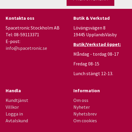
Kontakta oss
Butik & Verkstad
Spacetronic Stockholm AB
Lövängsvägen 8
Tel: 08-59113371
19445 UpplandsVäsby
E-post:
Butik/Verkstad öppet:
info@spacetronic.se
Måndag - tordag 08-17
Fredag 08-15
Lunch stängt 12-13.
Handla
Information
Kundtjänst
Om oss
Villkor
Nyheter
Logga in
Nyhetsbrev
Avtalskund
Om cookies