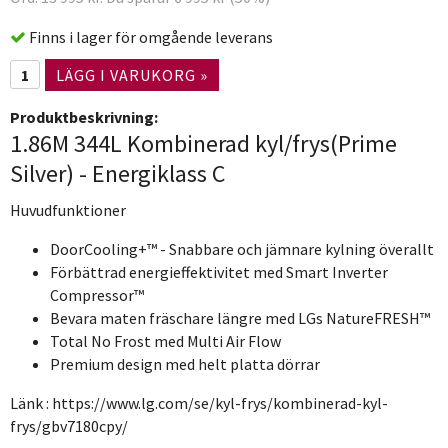
Finns i lager för omgående leverans
LÄGG I VARUKORG »
Produktbeskrivning:
1.86M 344L Kombinerad kyl/frys(Prime
Silver) - Energiklass C
Huvudfunktioner
DoorCooling+™ - Snabbare och jämnare kylning överallt
Förbättrad energieffektivitet med Smart Inverter
Compressor™
Bevara maten fräschare längre med LGs NatureFRESH™
Total No Frost med Multi Air Flow
Premium design med helt platta dörrar
Länk : https://www.lg.com/se/kyl-frys/kombinerad-kyl-
frys/gbv7180cpy/