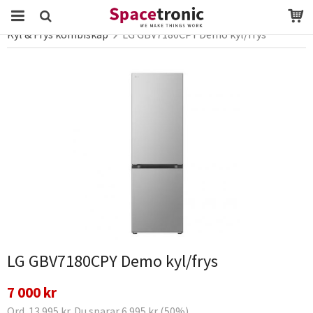
Startsida
Webbutik
vitvaror
Kyl & Frys
Kyl & Frys kombiskåp
LG GBV7180CPY Demo kyl/frys
Produkten har blivit tillagd i varukorgen
LG GBV7180CPY Demo kyl/frys
7 000 kr
Ord. 13 995 kr. Du sparar 6 995 kr (50%)