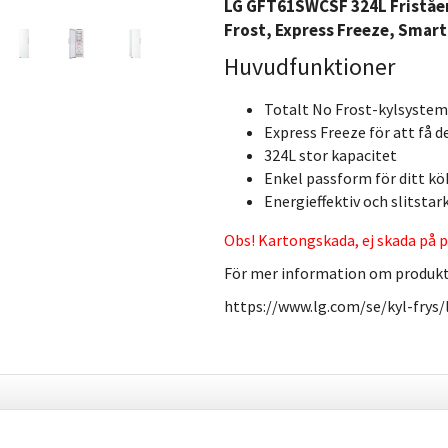
LG GFT61SWCSF 324L Friståend
Frost, Express Freeze, Smar
Huvudfunktioner
Totalt No Frost-kylsystem
Express Freeze för att få d
324L stor kapacitet
Enkel passform för ditt kö
Energieffektiv och slitsta
Obs! Kartongskada, ej skada på p
För mer information om produk
https://www.lg.com/se/kyl-frys/