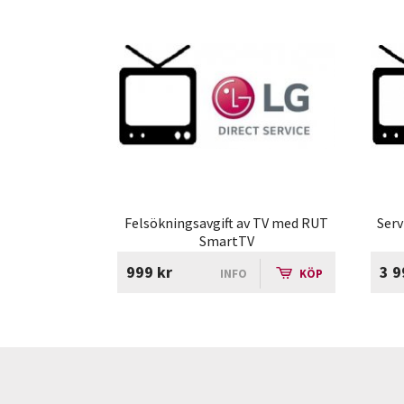
Felsökningsavgift av TV med RUT
Serv
SmartTV
999 kr
3 9
INFO
KÖP