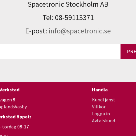
Spacetronic Stockholm AB
Tel: 08-59113371
E-post:
info@spacetronic.se
PR
 Verkstad
Handla
vägen 8
Kundtjänst
pplandsVäsby
Villkor
Logga in
erkstad öppet:
Avtalskund
- tordag 08-17