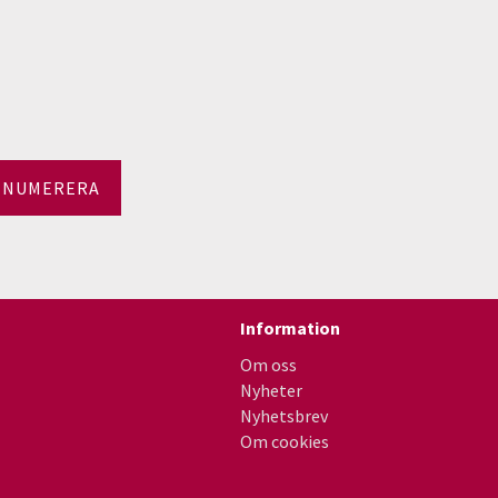
ENUMERERA
Information
Om oss
Nyheter
Nyhetsbrev
Om cookies