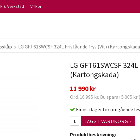
ik & Verkstad
Villkor
ysskåp
LG GFT61SWCSF 324L Fristående frys (Vit) (Kartongskada
LG GFT61SWCSF 324L Fr
(Kartongskada)
11 990 kr
Ord. 16 995 kr. Du sparar 5 005 kr
Finns i lager för omgående le
LÄGG I VARUKORG »
Produktbeskrivning: