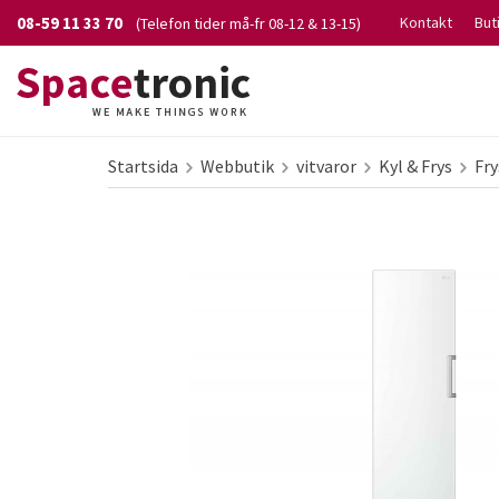
08-59 11 33 70
Kontakt
But
(Telefon tider må-fr 08-12 & 13-15)
Startsida
Webbutik
vitvaror
Kyl & Frys
Fr