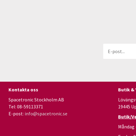
Kontakta oss
Butik &
Spacetronic Stockholm AB
Lövängs
Tel: 08-59113371
19445 U
E-post:
info@spacetronic.se
Butik/V
Måndag 