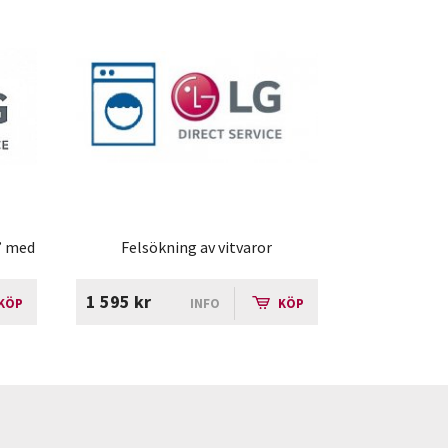
0” med
Felsökning av vitvaror
1 595 kr
KÖP
INFO
KÖP