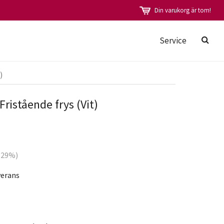
Din varukorg är tom!
Service
)
istående frys (Vit)
 (29%)
verans