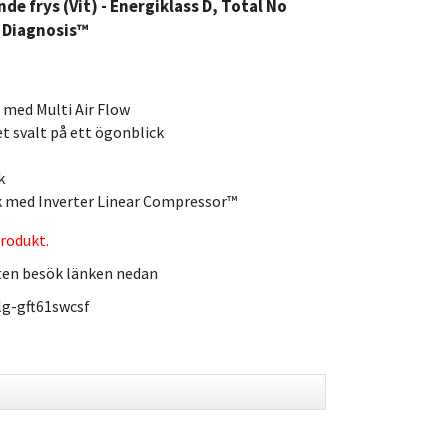
e frys (Vit) - Energiklass D, Total No
t Diagnosis™
 med Multi Air Flow
et svalt på ett ögonblick
k
rk med Inverter Linear Compressor™
rodukt.
ten besök länken nedan
lg-gft61swcsf