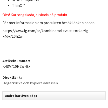
ThinQ™
Obs! Kartongskada, ej skada på produkt.
För mer information om produkten besök länken nedan
https://www.lg.com/se/kombinerad-tvatt-torkar/lg-
k4dv710h2w
Artikelnummer:
K4DV710H2W-BX
Direktlänk:
Högerklicka och kopiera adressen
Andra har även köpt