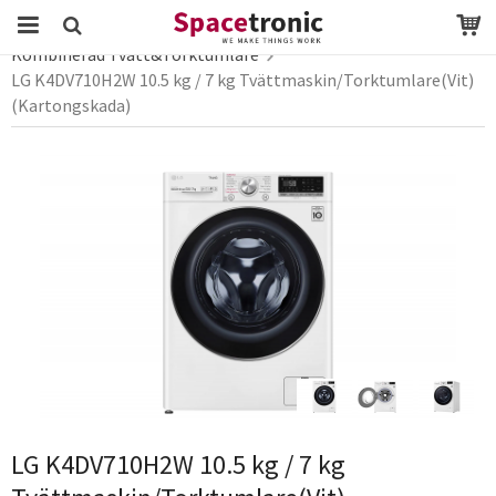
Startsida
Webbutik
vitvaror
Kombinerad Tvätt&Torktumlare
LG K4DV710H2W 10.5 kg / 7 kg Tvättmaskin/Torktumlare(Vit)
Produkten har blivit tillagd i varukorgen
(Kartongskada)
LG K4DV710H2W 10.5 kg / 7 kg