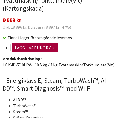
Tvättmaskin/Torktumlare(Vit)
(Kartongskada)
9 999 kr
Ord. 18 896 kr. Du sparar 8 897 kr (47%)
Finns i lager för omgående leverans
LÄGG I VARUKORG »
Produktbeskrivning:
LG K4DV710H2W 10.5 kg / 7 kg Tvättmaskin/Torktumlare(Vit)
- Energiklass E, Steam, TurboWash™, AI
DD™, Smart Diagnosis™ med Wi-Fi
AI DD™
TurboWash™
Steam™
Större Kapacitet