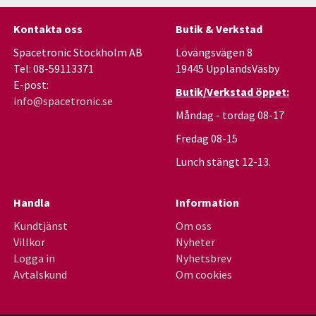
Kontakta oss
Butik & Verkstad
Spacetronic Stockholm AB
Lövängsvägen 8
Tel: 08-59113371
19445 UpplandsVäsby
E-post:
Butik/Verkstad öppet:
info@spacetronic.se
Måndag - tordag 08-17
Fredag 08-15
Lunch stängt 12-13.
Handla
Information
Kundtjänst
Om oss
Villkor
Nyheter
Logga in
Nyhetsbrev
Avtalskund
Om cookies