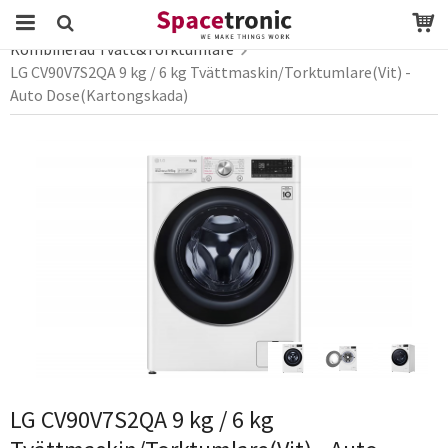
Startsida
Webbutik
vitvaror
Kombinerad Tvätt&Torktumlare
LG CV90V7S2QA 9 kg / 6 kg Tvättmaskin/Torktumlare(Vit) -
Produkten har blivit tillagd i varukorgen
Auto Dose(Kartongskada)
LG CV90V7S2QA 9 kg / 6 kg