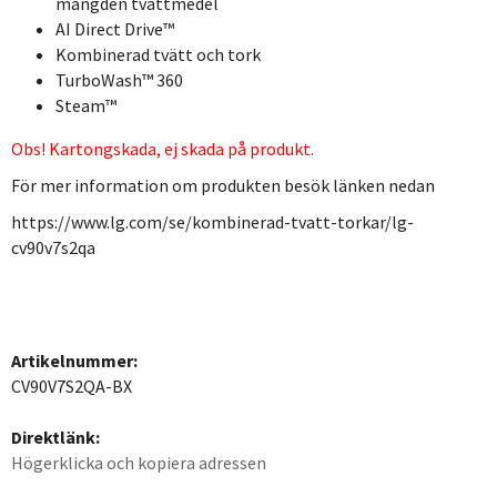
mängden tvättmedel
AI Direct Drive™
Kombinerad tvätt och tork
TurboWash™ 360
Steam™
Obs! Kartongskada, ej skada på produkt.
För mer information om produkten besök länken nedan
https://www.lg.com/se/kombinerad-tvatt-torkar/lg-
cv90v7s2qa
Artikelnummer:
CV90V7S2QA-BX
Direktlänk:
Högerklicka och kopiera adressen