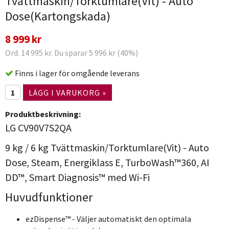
Tvättmaskin/Torktumlare(Vit) - Auto
Dose(Kartongskada)
8 999 kr
Ord. 14 995 kr. Du sparar 5 996 kr (40%)
Finns i lager för omgående leverans
LÄGG I VARUKORG »
Produktbeskrivning:
LG CV90V7S2QA
9 kg / 6 kg Tvättmaskin/Torktumlare(Vit) - Auto
Dose, Steam, Energiklass E, TurboWash™360, AI
DD™, Smart Diagnosis™ med Wi-Fi
Huvudfunktioner
ezDispense™ - Väljer automatiskt den optimala