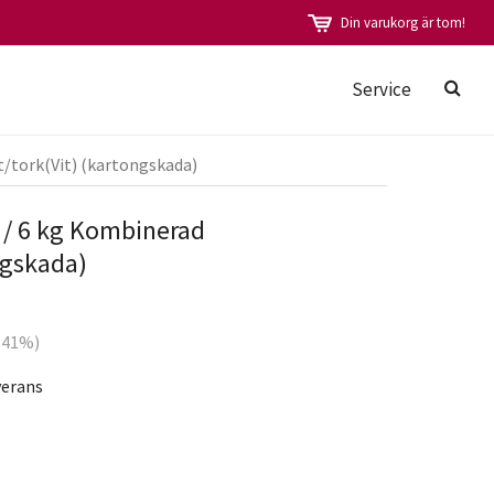
Din varukorg är tom!
Service
/tork(Vit) (kartongskada)
/ 6 kg Kombinerad
ngskada)
 (41%)
verans