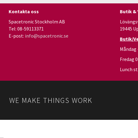
Kontakta oss
Butik &
Spacetronic Stockholm AB
Lövängs
Tel: 08-59113371
19445 U
E-post:
info@spacetronic.se
Butik/V
Måndag 
Fredag 
Lunch st
WE MAKE THINGS WORK