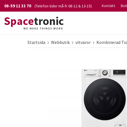
08-59 11 33 70
Kontakt
But
(Telefon tider må-fr 08-12 & 13-15)
Startsida
Webbutik
vitvaror
Kombinerad Tv