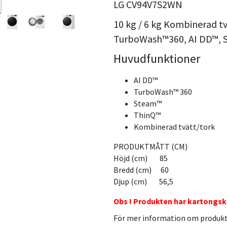
LG CV94V7S2WN
10 kg / 6 kg Kombinerad tv
TurboWash™360, AI DD™, S
Huvudfunktioner
AI DD™
TurboWash™ 360
Steam™
ThinQ™
Kombinerad tvätt/tork
PRODUKTMÅTT (CM)
Höjd (cm) 85
Bredd (cm) 60
Djup (cm) 56,5
Obs ! Produkten har kartongs
För mer information om produk