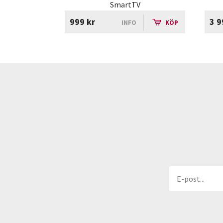
SmartTV
999 kr
3 9
INFO
KÖP