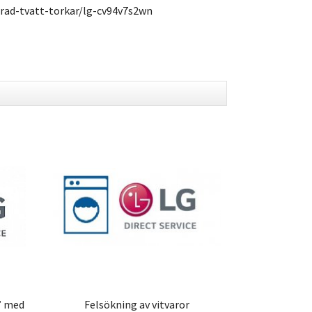
rad-tvatt-torkar/lg-cv94v7s2wn
0” med
Felsökning av vitvaror