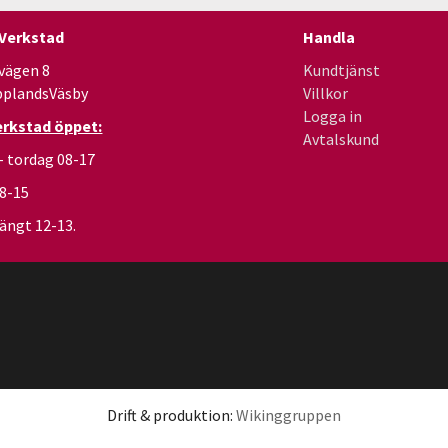
 Verkstad
Handla
vägen 8
Kundtjänst
pplandsVäsby
Villkor
Logga in
erkstad öppet:
Avtalskund
- tordag 08-17
08-15
ängt 12-13.
Drift & produktion:
Wikinggruppen