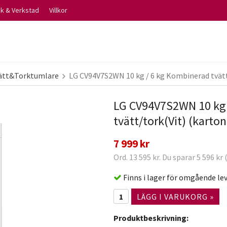
ik & Verkstad
Villkor
ätt&Torktumlare
LG CV94V7S2WN 10 kg / 6 kg Kombinerad tvätt
LG CV94V7S2WN 10 kg 
tvätt/tork(Vit) (karto
7 999 kr
Ord. 13 595 kr. Du sparar 5 596 kr
Finns i lager för omgående le
LÄGG I VARUKORG »
Produktbeskrivning: