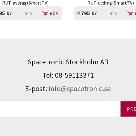
RUT-avdrag(SmartTV)
RUT-avdrag(SmartTV)
95 kr
4 795 kr
INFO
KÖP
INFO
Spacetronic Stockholm AB
Tel: 08-59113371
E-post:
info@spacetronic.se
PR