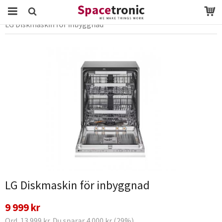
Startsida
Webbutik
vitvaror
Diskmaskin
LG Diskmaskin för inbyggnad
Produkten har blivit tillagd i varukorgen
LG Diskmaskin för inbyggnad
9 999 kr
Ord. 13 999 kr. Du sparar 4 000 kr (29%)