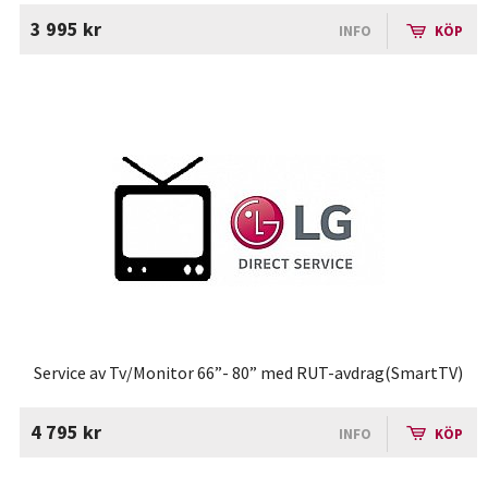
3 995 kr
INFO
KÖP
Service av Tv/Monitor 66”- 80” med RUT-avdrag(SmartTV)
4 795 kr
INFO
KÖP