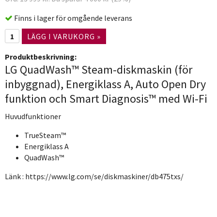
Finns i lager för omgående leverans
LÄGG I VARUKORG »
Produktbeskrivning:
LG QuadWash™ Steam-diskmaskin (för
inbyggnad), Energiklass A, Auto Open Dry
funktion och Smart Diagnosis™ med Wi-Fi
Huvudfunktioner
TrueSteam™
Energiklass A
QuadWash™
Länk : https://www.lg.com/se/diskmaskiner/db475txs/