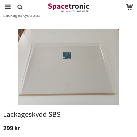
Startsida
Webbutik
Tillbehör till Vitvaror
Läckageskydd SBS
Produkten har blivit tillagd i varukorgen
Läckageskydd SBS
299 kr