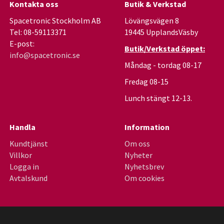
Kontakta oss
Butik & Verkstad
Spacetronic Stockholm AB
Lövängsvägen 8
Tel: 08-59113371
19445 UpplandsVäsby
E-post:
Butik/Verkstad öppet:
info@spacetronic.se
Måndag - tordag 08-17
Fredag 08-15
Lunch stängt 12-13.
Handla
Information
Kundtjänst
Om oss
Villkor
Nyheter
Logga in
Nyhetsbrev
Avtalskund
Om cookies