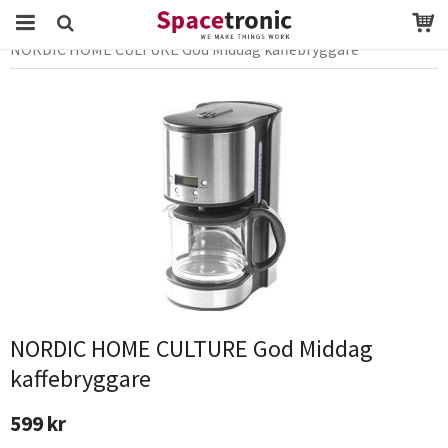
Startsida
Webbutik
Hem, Hushåll
NORDIC HOME CULTURE God Middag kaffebryggare
Produkten har blivit tillagd i varukorgen
NORDIC HOME CULTURE God Middag
kaffebryggare
599 kr