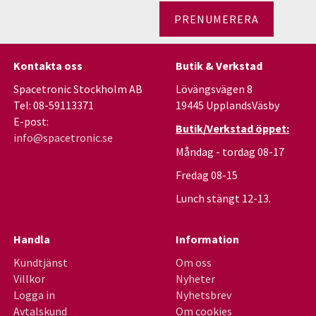
PRENUMERERA
Kontakta oss
Butik & Verkstad
Spacetronic Stockholm AB
Lövängsvägen 8
Tel: 08-59113371
19445 UpplandsVäsby
E-post:
Butik/Verkstad öppet:
info@spacetronic.se
Måndag - tordag 08-17
Fredag 08-15
Lunch stängt 12-13.
Handla
Information
Kundtjänst
Om oss
Villkor
Nyheter
Logga in
Nyhetsbrev
Avtalskund
Om cookies