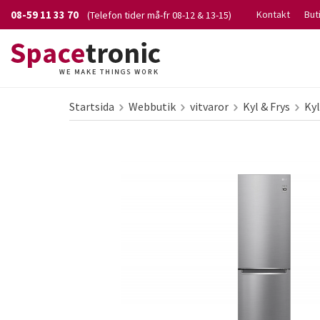
08-59 11 33 70
Kontakt
But
(Telefon tider må-fr 08-12 & 13-15)
Startsida
Webbutik
vitvaror
Kyl & Frys
Kyl