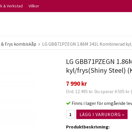
ik & Verkstad
Villkor
 & Frys kombiskåp
LG GBB71PZEGN 1.86M 341L Kombinerad kyl/f
LG GBB71PZEGN 1.86M
kyl/frys(Shiny Steel) 
7 990 kr
Ord. 12 495 kr. Du sparar 4 505 kr
Finns i lager för omgående le
LÄGG I VARUKORG »
Produktbeskrivning: