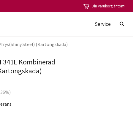
Din varukorg är tom!
Service
rys(Shiny Steel) (Kartongskada)
 341L Kombinerad
(Kartongskada)
 (36%)
verans