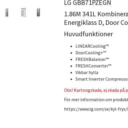
LG GBB71PZEGN
1.86M 341L Kombinerad
Energiklass D, Door C
Huvudfunktioner
LINEARCooling™
DoorCooling+™
FRESHBalancer™
FRESHConverter™
Vikbar hylla
Smart Inverter Compresso
Obs! Kartongskada, ej skada på p
För mer information om produk
https://www.lg.com/se/kyl-frys