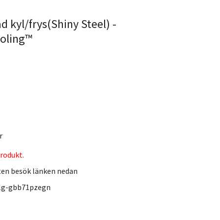
 kyl/frys(Shiny Steel) -
ooling™
r
rodukt.
ten besök länken nedan
/lg-gbb71pzegn