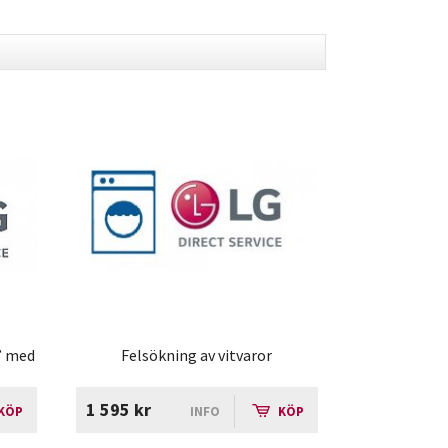
0” med
Felsökning av vitvaror
1 595 kr
KÖP
INFO
KÖP