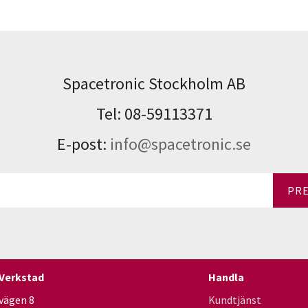
Spacetronic Stockholm AB
Tel: 08-59113371
E-post:
info@spacetronic.se
PR
 Verkstad
Handla
vägen 8
Kundtjänst