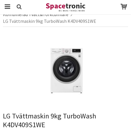
Startsida
Webbutik
vitvaror
Kombinerad Tvätt&Torktumlare
LG Tvättmaskin 9kg TurboWash K4DV409S1WE
Produkten har blivit tillagd i varukorgen
LG Tvättmaskin 9kg TurboWash
K4DV409S1WE