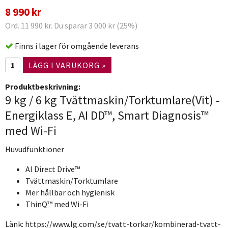
8 990 kr
Ord. 11 990 kr. Du sparar 3 000 kr (25%)
Finns i lager för omgående leverans
LÄGG I VARUKORG »
Produktbeskrivning:
9 kg / 6 kg Tvättmaskin/Torktumlare(Vit) -
Energiklass E, AI DD™, Smart Diagnosis™
med Wi-Fi
Huvudfunktioner
AI Direct Drive™
Tvättmaskin/Torktumlare
Mer hållbar och hygienisk
ThinQ™ med Wi-Fi
Länk: https://www.lg.com/se/tvatt-torkar/kombinerad-tvatt-