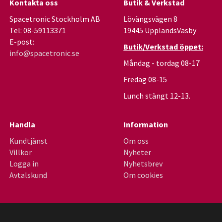
Kontakta oss
Butik & Verkstad
Spacetronic Stockholm AB
Lövängsvägen 8
Tel: 08-59113371
19445 UpplandsVäsby
E-post:
Butik/Verkstad öppet:
info@spacetronic.se
Måndag - tordag 08-17
Fredag 08-15
Lunch stängt 12-13.
Handla
Information
Kundtjänst
Om oss
Villkor
Nyheter
Logga in
Nyhetsbrev
Avtalskund
Om cookies