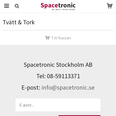
Startsida
Webbutik
vitvaror
Tvätt & Tork
Tvätt & Tork
Produkten har blivit tillagd i varukorgen
Till Kassan
Spacetronic Stockholm AB
Tel: 08-59113371
E-post:
info@spacetronic.se