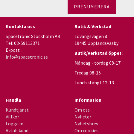
PRENUMERERA
Kontakta oss
Butik & Verkstad
Spacetronic Stockholm AB
Lövängsvägen 8
Tel: 08-59113371
19445 UpplandsVäsby
E-post:
Butik/Verkstad öppet:
info@spacetronic.se
Måndag - tordag 08-17
Fredag 08-15
Lunch stängt 12-13.
Handla
Information
Kundtjänst
Om oss
Villkor
Nyheter
Logga in
Nyhetsbrev
Avtalskund
Om cookies