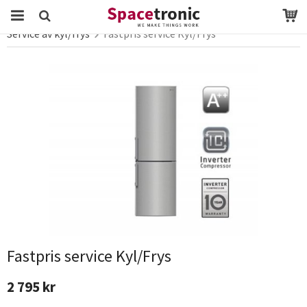
Startsida
LG Service
Service av vitvaror
Service av kyl/frys
Fastpris service Kyl/Frys
Produkten har blivit tillagd i varukorgen
Fastpris service Kyl/Frys
2 795 kr