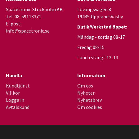
Spacetronic Stockholm AB
Lövängsvägen 8
Tel: 08-59113371
19445 UpplandsVäsby
E-post:
Butik/Verkstad öppet:
info@spacetronic.se
Måndag - tordag 08-17
Fredag 08-15
Lunch stängt 12-13.
Handla
Information
Kundtjänst
Om oss
Villkor
Nyheter
Logga in
Nyhetsbrev
Avtalskund
Om cookies