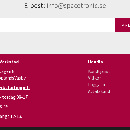
E-post:
info@spacetronic.se
PR
 Verkstad
Handla
vägen 8
Kundtjänst
pplandsVäsby
Villkor
Logga in
erkstad öppet:
Avtalskund
- tordag 08-17
08-15
ängt 12-13.