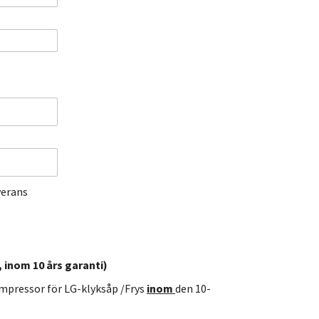
verans
 inom 10 års garanti)
kompressor för LG-klyksåp /Frys
inom
den 10-