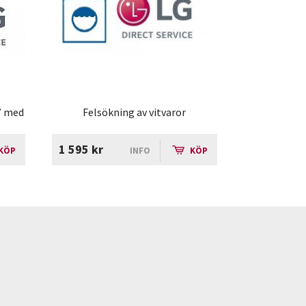
0” med
Felsökning av vitvaror
1 595 kr
KÖP
INFO
KÖP