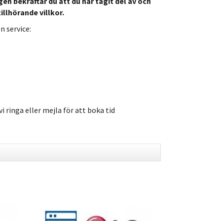
en bekräftar du att du har tagit del av och
llhörande villkor.
 service:
i ringa eller mejla för att boka tid