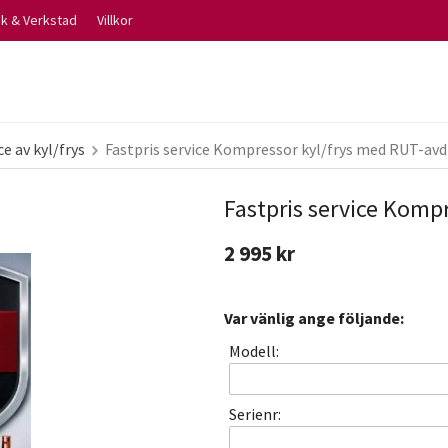
ik & Verkstad
Villkor
ce av kyl/frys
Fastpris service Kompressor kyl/frys med RUT-av
Fastpris service Komp
2 995 kr
Var vänlig ange följande:
Modell:
Serienr: