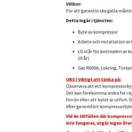
Villkor:
För att garantin ska gälla måste
Detta ingår i tjänsten:
Byte av kompressor
Arbete och installation a
LG står för kostnaden av 
10 år)
Gas R600A, Lokring, Torkar
OBS ! Viktigt att tänka på:
Observera att ett kompressorbyt
Det kan förekomma andra fel i k
förrän efter att bytet är utfört. 
efter genomfört kompressorbyt
Vid de tillfällen där kompress
inte fungerar, utgår ingen åte