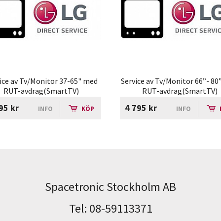
ice av Tv/Monitor 37-65" med
Service av Tv/Monitor 66”- 8
RUT-avdrag(SmartTV)
RUT-avdrag(SmartTV)
95 kr
4 795 kr
INFO
KÖP
INFO
Spacetronic Stockholm AB
Tel: 08-59113371