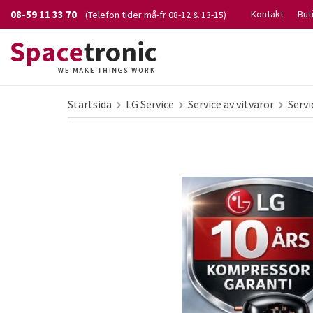
08-59 11 33 70
Kontakt
But
(Telefon tider må-fr 08-12 & 13-15)
Startsida
LG Service
Service av vitvaror
Servi