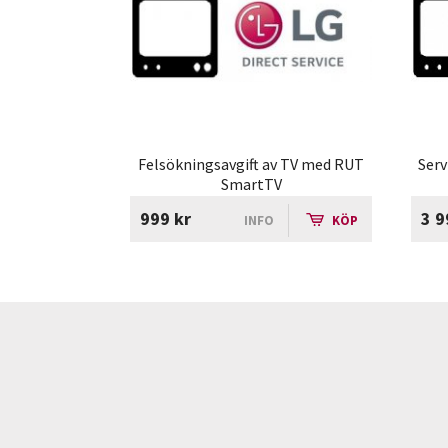
Felsökningsavgift av TV med RUT
Serv
SmartTV
999 kr
3 9
INFO
KÖP