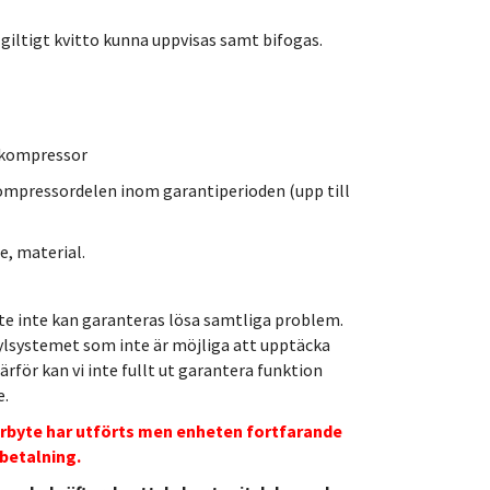
 giltigt kvitto kunna uppvisas samt bifogas.
v kompressor
kompressordelen inom garantiperioden (upp till
e, material.
e inte kan garanteras lösa samtliga problem.
ylsystemet som inte är möjliga att upptäcka
Därför kan vi inte fullt ut garantera funktion
e.
orbyte har utförts men enheten fortfarande
rbetalning.