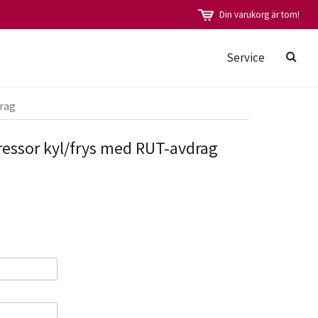
Din varukorg är tom!
Service
drag
ressor kyl/frys med RUT-avdrag