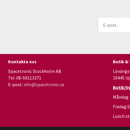
Kontakta oss
Butik &
Spacetronic Stockholm AB
Lövängs
Tel: 08-59113371
19445 U
E-post:
info@spacetronic.se
Butik/V
Måndag 
Fredag 
Lunch st