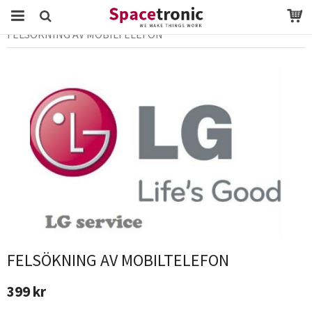
Startsida
Kostnadsförslag
FELSÖKNING AV MOBILTELEFON
Produkten har blivit tillagd i varukorgen
FELSÖKNING AV MOBILTELEFON
399 kr