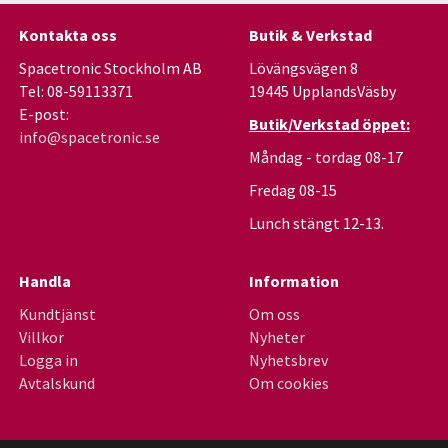
Kontakta oss
Butik & Verkstad
Spacetronic Stockholm AB
Lövängsvägen 8
Tel: 08-59113371
19445 UpplandsVäsby
E-post:
Butik/Verkstad öppet:
info@spacetronic.se
Måndag - tordag 08-17
Fredag 08-15
Lunch stängt 12-13.
Handla
Information
Kundtjänst
Om oss
Villkor
Nyheter
Logga in
Nyhetsbrev
Avtalskund
Om cookies