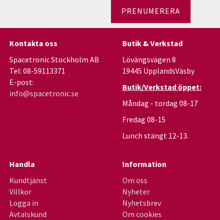
PRENUMERERA
Kontakta oss
Butik & Verkstad
Spacetronic Stockholm AB
Lövängsvägen 8
Tel: 08-59113371
19445 UpplandsVäsby
E-post:
Butik/Verkstad öppet:
info@spacetronic.se
Måndag - tordag 08-17
Fredag 08-15
Lunch stängt 12-13.
Handla
Information
Kundtjänst
Om oss
Villkor
Nyheter
Logga in
Nyhetsbrev
Avtalskund
Om cookies