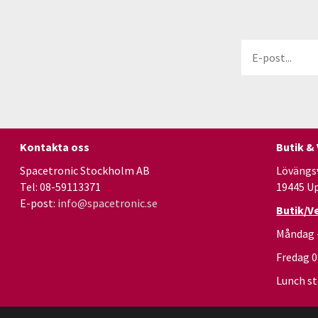
Kontakta oss
Butik &
Spacetronic Stockholm AB
Lövängs
Tel: 08-59113371
19445 U
E-post:
info@spacetronic.se
Butik/V
Måndag 
Fredag 
Lunch st