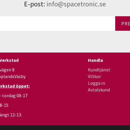
E-post:
info@spacetronic.se
PR
 Verkstad
Handla
vägen 8
Kundtjänst
pplandsVäsby
Villkor
Logga in
erkstad öppet:
Avtalskund
- tordag 08-17
08-15
ängt 12-13.