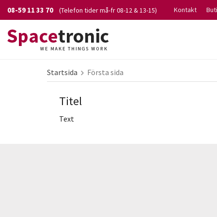
08-59 11 33 70
Kontakt
But
(Telefon tider må-fr 08-12 & 13-15)
Startsida
Första sida
Titel
Text