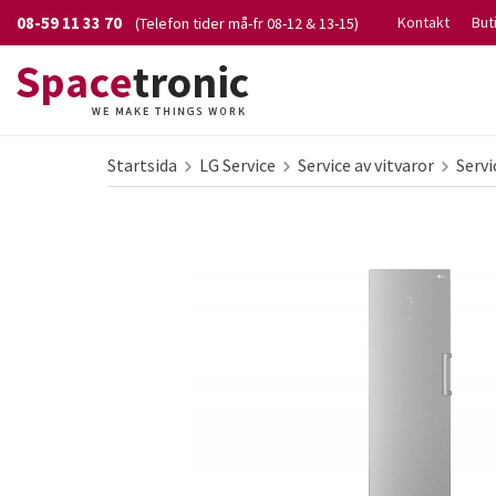
08-59 11 33 70
Kontakt
But
(Telefon tider må-fr 08-12 & 13-15)
Startsida
LG Service
Service av vitvaror
Servi