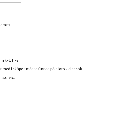
verans
 kyl, frys.
 med i skåpet måste finnas på plats vid besök.
 service: