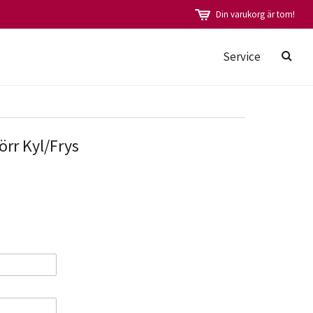
Din varukorg är tom!
Service
rr Kyl/Frys