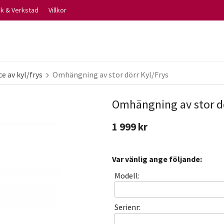
ik & Verkstad
Villkor
ce av kyl/frys
Omhängning av stor dörr Kyl/Frys
Omhängning av stor dö
1 999 kr
Var vänlig ange följande:
Modell:
Serienr: