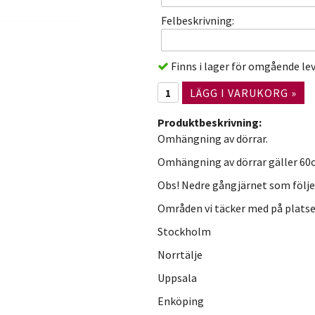
Felbeskrivning:
Finns i lager för omgående le
LÄGG I VARUKORG »
Produktbeskrivning:
Omhängning av dörrar.
Omhängning av dörrar gäller 60cm
Obs! Nedre gångjärnet som följer
Områden vi täcker med på platsen
Stockholm
Norrtälje
Uppsala
Enköping