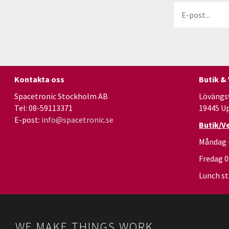
Kontakta oss
Butik &
Spacetronic Stockholm AB
Lövängs
Tel: 08-59113371
19445 U
E-post:
info@spacetronic.se
Butik/V
Måndag 
Fredag 
Lunch st
WE MAKE THINGS WORK