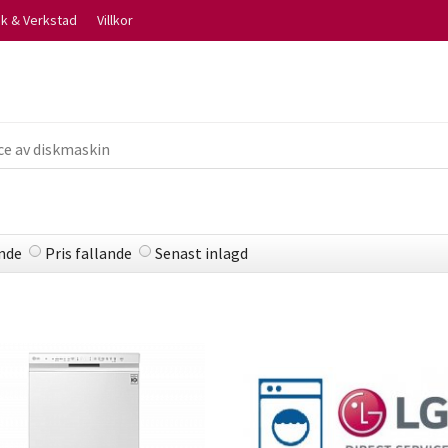
ik & Verkstad
Villkor
ce av diskmaskin
ande
Pris fallande
Senast inlagd