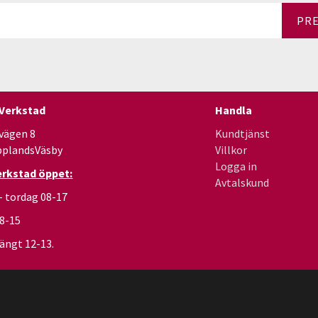
PR
 Verkstad
Handla
vägen 8
Kundtjänst
pplandsVäsby
Villkor
Logga in
erkstad öppet:
Avtalskund
- tordag 08-17
08-15
ängt 12-13.