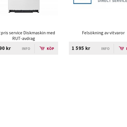
tpris service Diskmaskin med
Felsökning av vitvaror
RUT-avdrag
90 kr
1 595 kr
INFO
KÖP
INFO