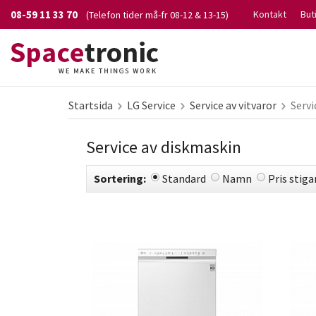
08-59 11 33 70
Kontakt
But
(Telefon tider må-fr 08-12 & 13-15)
Startsida
LG Service
Service av vitvaror
Servi
Service av diskmaskin
Sortering:
Standard
Namn
Pris stig