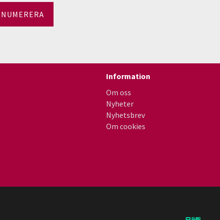
ENUMERERA
Information
Om oss
Nyheter
Nyhetsbrev
Om cookies