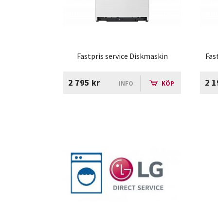
Fastpris service Diskmaskin
Fas
2 795 kr
2 1
INFO
KÖP